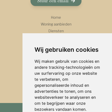
Stuur een email
Home
Woning aanbieden
Diensten
Over ons
Contact
Wij gebruiken cookies
Wij maken gebruik van cookies en
Aankoop
andere tracking-technologieën om
Verkoop
uw surfervaring op onze website
Advies
te verbeteren, om
gepersonaliseerde inhoud en
advertenties te tonen, om ons
websiteverkeer te analyseren en
om te begrijpen waar onze
bezoekers vandaan komen.
© 2026, Serava