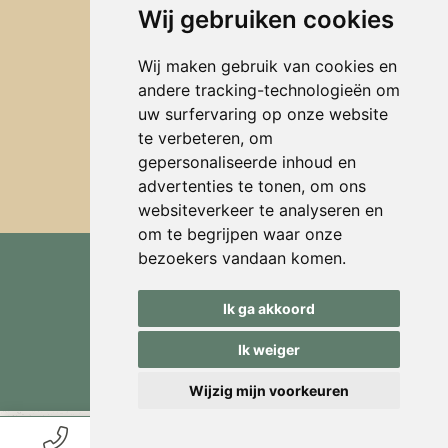
Wij gebruiken cookies
Wij maken gebruik van cookies en
Aankoop
andere tracking-technologieën om
Verkoop
uw surfervaring op onze website
Advies
te verbeteren, om
gepersonaliseerde inhoud en
advertenties te tonen, om ons
websiteverkeer te analyseren en
om te begrijpen waar onze
bezoekers vandaan komen.
© 2026, Serava
Disclaimer
Ik ga akkoord
Privacy beleid
Ik weiger
sitework
Wijzig mijn voorkeuren