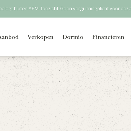
 belegt buiten AFM-toezicht. Geen vergunningplicht voor deze a
Aanbod
Verkopen
Dormio
Financieren