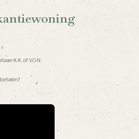
akantiewoning
taan K.K. of V.O.N.
 betalen?