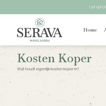
Let op! U
Home
Kosten Koper
Wat houdt eigenlijk kosten koper in?